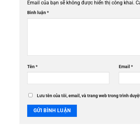
Email của bạn sẽ không được hiển thị công khai.
C
Bình luận
*
Tên
*
Email
*
Lưu tên của tôi, email, và trang web trong trình duyệt