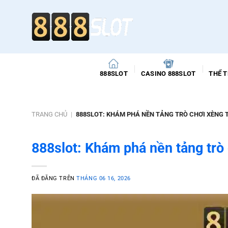
Chuyển
đến
nội
dung
888SLOT
CASINO 888SLOT
THỂ 
TRANG CHỦ
|
888SLOT: KHÁM PHÁ NỀN TẢNG TRÒ CHƠI XÈNG
888slot: Khám phá nền tảng trò
ĐÃ ĐĂNG TRÊN
THÁNG 06 16, 2026