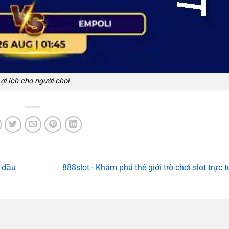
ợi ích cho người chơi
g đầu
888slot - Khám phá thế giới trò chơi slot trực 