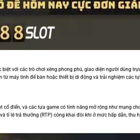
đặc biệt với các trò chơi xèng phong phú, giao diện người dùng tr
n từ máy tính để bàn hoặc thiết bị di động và trải nghiệm các 
lot cổ điển, và các tựa game có tính năng mở rộng như mạng c
à tỉ lệ trả thưởng (RTP) công khai đôi khi ở mức hấp dẫn, thu 