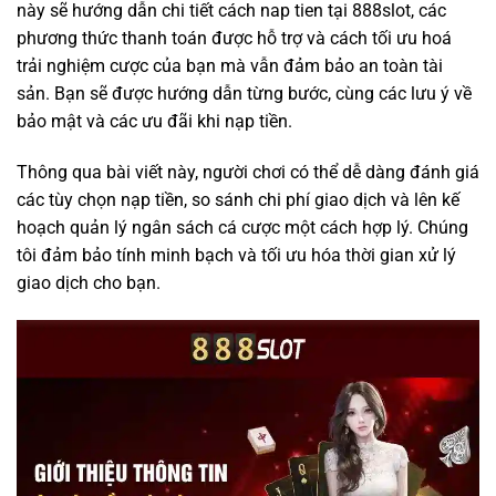
này sẽ hướng dẫn chi tiết cách nap tien tại 888slot, các
phương thức thanh toán được hỗ trợ và cách tối ưu hoá
trải nghiệm cược của bạn mà vẫn đảm bảo an toàn tài
sản. Bạn sẽ được hướng dẫn từng bước, cùng các lưu ý về
bảo mật và các ưu đãi khi nạp tiền.
Thông qua bài viết này, người chơi có thể dễ dàng đánh giá
các tùy chọn nạp tiền, so sánh chi phí giao dịch và lên kế
hoạch quản lý ngân sách cá cược một cách hợp lý. Chúng
tôi đảm bảo tính minh bạch và tối ưu hóa thời gian xử lý
giao dịch cho bạn.