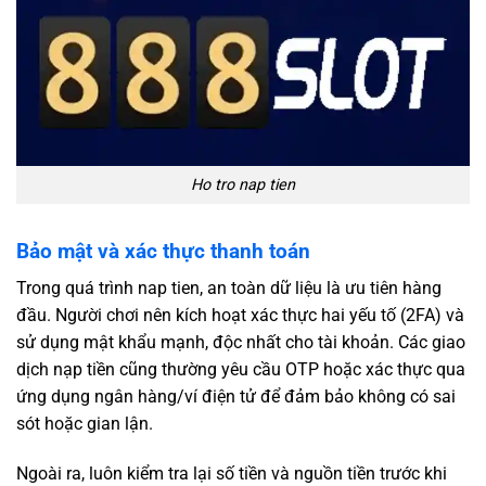
Ho tro nap tien
Bảo mật và xác thực thanh toán
Trong quá trình nap tien, an toàn dữ liệu là ưu tiên hàng
đầu. Người chơi nên kích hoạt xác thực hai yếu tố (2FA) và
sử dụng mật khẩu mạnh, độc nhất cho tài khoản. Các giao
dịch nạp tiền cũng thường yêu cầu OTP hoặc xác thực qua
ứng dụng ngân hàng/ví điện tử để đảm bảo không có sai
sót hoặc gian lận.
Ngoài ra, luôn kiểm tra lại số tiền và nguồn tiền trước khi