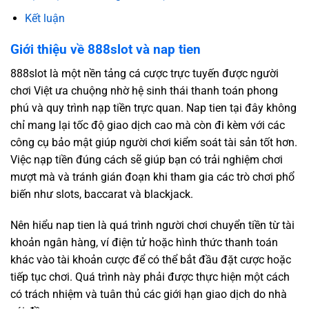
Kết luận
Giới thiệu về 888slot và nap tien
888slot là một nền tảng cá cược trực tuyến được người
chơi Việt ưa chuộng nhờ hệ sinh thái thanh toán phong
phú và quy trình nạp tiền trực quan. Nap tien tại đây không
chỉ mang lại tốc độ giao dịch cao mà còn đi kèm với các
công cụ bảo mật giúp người chơi kiểm soát tài sản tốt hơn.
Việc nạp tiền đúng cách sẽ giúp bạn có trải nghiệm chơi
mượt mà và tránh gián đoạn khi tham gia các trò chơi phổ
biến như slots, baccarat và blackjack.
Nên hiểu nap tien là quá trình người chơi chuyển tiền từ tài
khoản ngân hàng, ví điện tử hoặc hình thức thanh toán
khác vào tài khoản cược để có thể bắt đầu đặt cược hoặc
tiếp tục chơi. Quá trình này phải được thực hiện một cách
có trách nhiệm và tuân thủ các giới hạn giao dịch do nhà