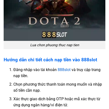
Lua chon phuong thuc nap tien
Hướng dẫn chi tiết cách nạp tiền vào 888slot
Đăng nhập vào tài khoản
888slot
và truy cập trang
nạp tiền.
Chọn phương thức thanh toán mong muốn và nhập
số tiền cần nạp.
Xác thực giao dịch bằng OTP hoặc mã xác thực từ
ứng dụng ngân hàng/ví điện tử.