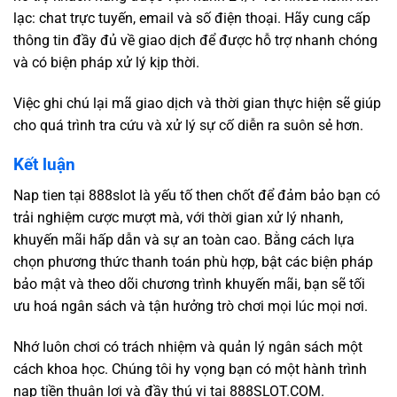
lạc: chat trực tuyến, email và số điện thoại. Hãy cung cấp
thông tin đầy đủ về giao dịch để được hỗ trợ nhanh chóng
và có biện pháp xử lý kịp thời.
Việc ghi chú lại mã giao dịch và thời gian thực hiện sẽ giúp
cho quá trình tra cứu và xử lý sự cố diễn ra suôn sẻ hơn.
Kết luận
Nap tien tại 888slot là yếu tố then chốt để đảm bảo bạn có
trải nghiệm cược mượt mà, với thời gian xử lý nhanh,
khuyến mãi hấp dẫn và sự an toàn cao. Bằng cách lựa
chọn phương thức thanh toán phù hợp, bật các biện pháp
bảo mật và theo dõi chương trình khuyến mãi, bạn sẽ tối
ưu hoá ngân sách và tận hưởng trò chơi mọi lúc mọi nơi.
Nhớ luôn chơi có trách nhiệm và quản lý ngân sách một
cách khoa học. Chúng tôi hy vọng bạn có một hành trình
nạp tiền thuận lợi và đầy thú vị tại 888SLOT.COM.