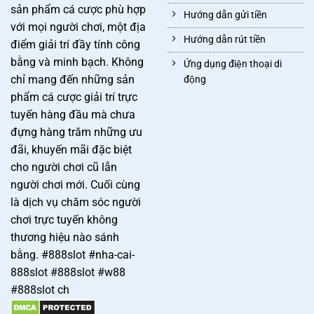
sản phẩm cá cược phù hợp
Hướng dẫn gửi tiền
với mọi người chơi, một địa
Hướng dẫn rút tiền
điểm giải trí đầy tính công
bằng và minh bạch. Không
Ứng dụng điện thoại di
chỉ mang đến những sản
động
phẩm cá cược giải trí trực
tuyến hàng đầu mà chưa
đựng hàng trăm những ưu
đãi, khuyến mãi đặc biệt
cho người chơi cũ lẫn
người chơi mới. Cuối cùng
là dịch vụ chăm sóc người
chơi trực tuyến không
thương hiệu nào sánh
bằng. #888slot #nha-cai-
888slot #888slot #w88
#888slot ch