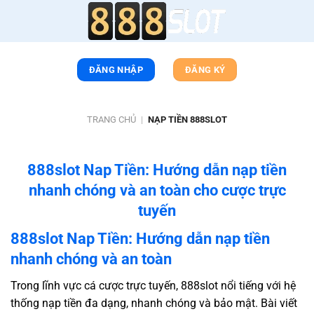
Chuyển
đến
nội
dung
ĐĂNG NHẬP
ĐĂNG KÝ
TRANG CHỦ
|
NẠP TIỀN 888SLOT
888slot Nap Tiền: Hướng dẫn nạp tiền
nhanh chóng và an toàn cho cược trực
tuyến
888slot Nap Tiền: Hướng dẫn nạp tiền
nhanh chóng và an toàn
Trong lĩnh vực cá cược trực tuyến, 888slot nổi tiếng với hệ
thống nạp tiền đa dạng, nhanh chóng và bảo mật. Bài viết