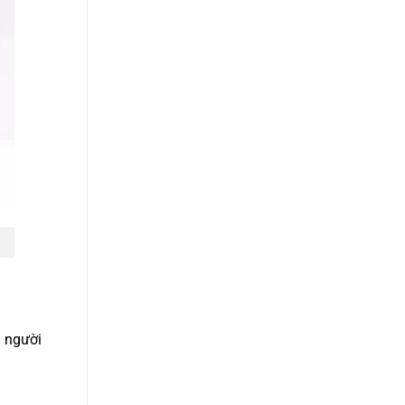
n người