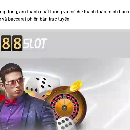
sống động, âm thanh chất lượng và cơ chế thanh toán minh bạch
e và baccarat phiên bản trực tuyến.