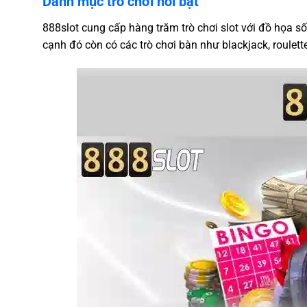
Danh mục trò chơi nổi bật
888slot cung cấp hàng trăm trò chơi slot với đồ họa 
cạnh đó còn có các trò chơi bàn như blackjack, roulett