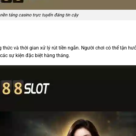
nền tảng casino trực tuyến đáng tin cậy
hức và thời gian xử lý rút tiền ngắn. Người chơi có thể tận hư
các sự kiện đặc biệt hàng tháng.