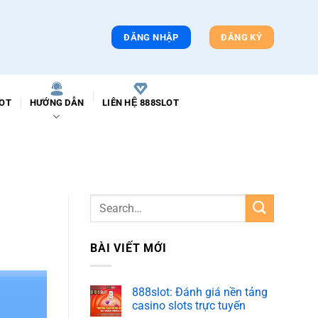
ĐĂNG NHẬP
ĐĂNG KÝ
LOT
HƯỚNG DẪN
LIÊN HỆ 888SLOT
BÀI VIẾT MỚI
888slot: Đánh giá nền tảng
casino slots trực tuyến