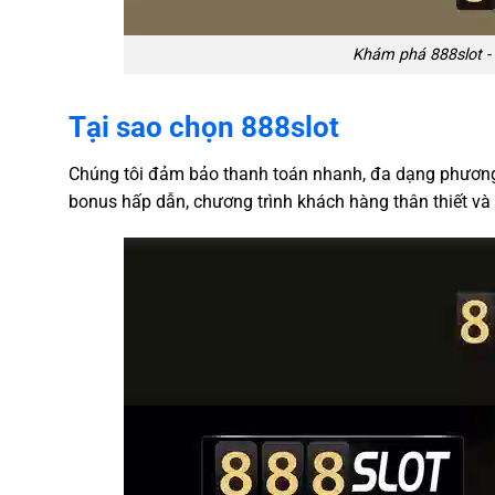
Khám phá 888slot - 
Tại sao chọn 888slot
Chúng tôi đảm bảo thanh toán nhanh, đa dạng phương t
bonus hấp dẫn, chương trình khách hàng thân thiết và 