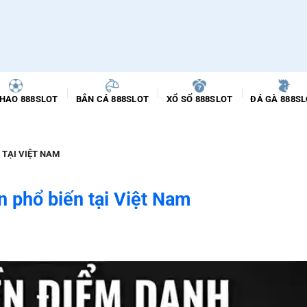
THAO 888SLOT
BẮN CÁ 888SLOT
XỔ SỐ 888SLOT
ĐÁ GÀ 888S
 TẠI VIỆT NAM
ến phổ biến tại Việt Nam