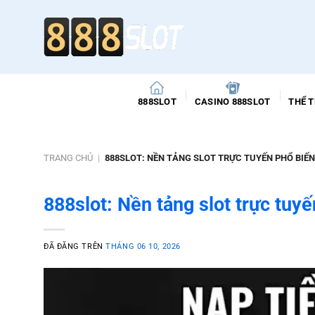
Chuyển
đến
nội
dung
888SLOT
CASINO 888SLOT
THỂ 
TRANG CHỦ
|
888SLOT: NỀN TẢNG SLOT TRỰC TUYẾN PHỔ BIẾN
888slot: Nền tảng slot trực tuy
ĐÃ ĐĂNG TRÊN
THÁNG 06 10, 2026