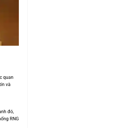
ực quan
tín và
ạnh đó,
thống RNG