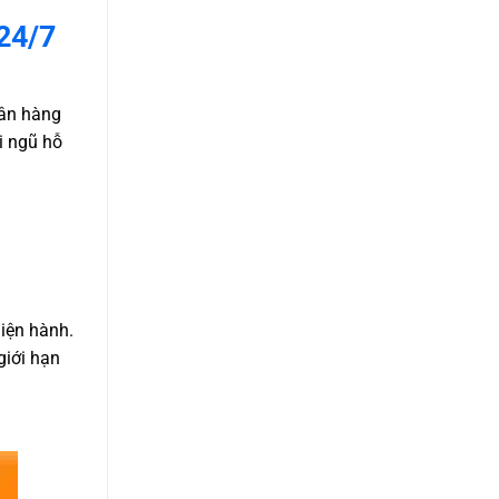
 24/7
gân hàng
i ngũ hỗ
hiện hành.
giới hạn