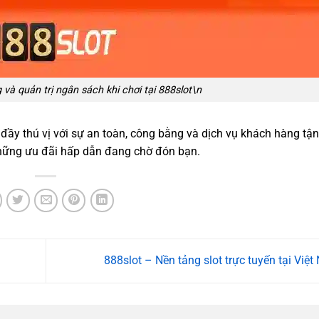
à quản trị ngân sách khi chơi tại 888slot\n
 đầy thú vị với sự an toàn, công bằng và dịch vụ khách hàng tậ
ững ưu đãi hấp dẫn đang chờ đón bạn.
888slot – Nền tảng slot trực tuyến tại Việ