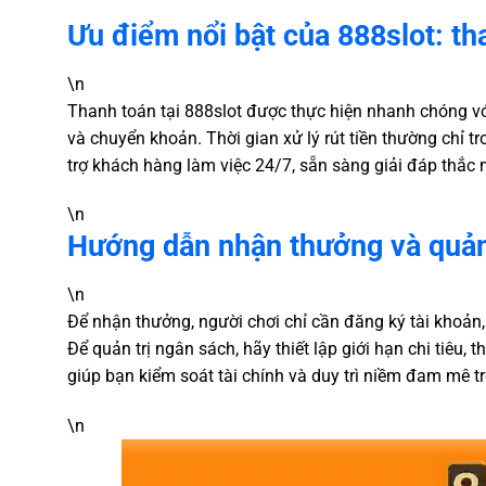
Ưu điểm nổi bật của 888slot: th
\n
Thanh toán tại 888slot được thực hiện nhanh chóng vớ
và chuyển khoản. Thời gian xử lý rút tiền thường chỉ tr
trợ khách hàng làm việc 24/7, sẵn sàng giải đáp thắc
\n
Hướng dẫn nhận thưởng và quản t
\n
Để nhận thưởng, người chơi chỉ cần đăng ký tài khoản
Để quản trị ngân sách, hãy thiết lập giới hạn chi tiêu, 
giúp bạn kiểm soát tài chính và duy trì niềm đam mê t
\n