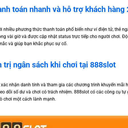
anh toán nhanh và hỗ trợ khách hàng
i nhiều phương thức thanh toán phổ biến như ví điện tử, thẻ n
ong vài giờ và được cập nhật status trực tiếp cho người chơi. Độ
 mắc và giúp bạn khắc phục sự cố.
rị ngân sách khi chơi tại 888slot
, xác nhận danh tính và tham gia các chương trình khuyến mãi 
theo dõi số dư và chơi có trách nhiệm. 888slot có các công cụ tự 
rò chơi một cách lành mạnh.