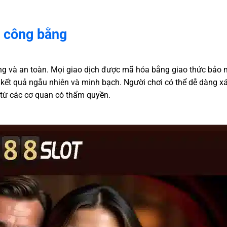
à công bằng
ng và an toàn. Mọi giao dịch được mã hóa bằng giao thức bảo
 kết quả ngẫu nhiên và minh bạch. Người chơi có thể dễ dàng x
từ các cơ quan có thẩm quyền.