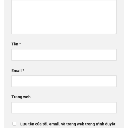
Tên
*
Email
*
Trang web
Lưu tên của tôi, email, và trang web trong trình duyệt