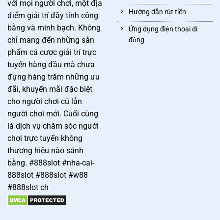
với mọi người chơi, một địa
Hướng dẫn rút tiền
điểm giải trí đầy tính công
bằng và minh bạch. Không
Ứng dụng điện thoại di
chỉ mang đến những sản
động
phẩm cá cược giải trí trực
tuyến hàng đầu mà chưa
đựng hàng trăm những ưu
đãi, khuyến mãi đặc biệt
cho người chơi cũ lẫn
người chơi mới. Cuối cùng
là dịch vụ chăm sóc người
chơi trực tuyến không
thương hiệu nào sánh
bằng. #888slot #nha-cai-
888slot #888slot #w88
#888slot ch