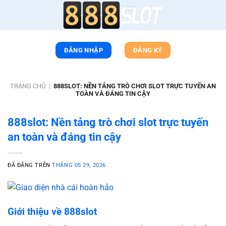
Chuyển
đến
nội
dung
ĐĂNG NHẬP
ĐĂNG KÝ
TRANG CHỦ
|
888SLOT: NỀN TẢNG TRÒ CHƠI SLOT TRỰC TUYẾN AN
TOÀN VÀ ĐÁNG TIN CẬY
888slot: Nền tảng trò chơi slot trực tuyến
an toàn và đáng tin cậy
ĐÃ ĐĂNG TRÊN
THÁNG 05 29, 2026
Giới thiệu về 888slot