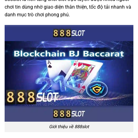
chơi tin dùng nhờ giao diện thân thiện, tốc độ tải nhanh và
danh mục trò chơi phong phú.
Giới thiệu về 888slot