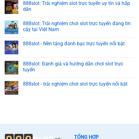
888slot: Trải nghiệm slot trực tuyến uy tín và hấp
dẫn
888slot: Trải nghiệm chơi slot trực tuyến đáng tin
cậy tại Việt Nam
888slot - Nền tảng đánh bạc trực tuyến nổi bật
888slot: Đánh giá và hướng dẫn chơi slot trực
tuyến
888slot - trải nghiệm chơi slot trực tuyến nổi bật
TỔNG HỢP