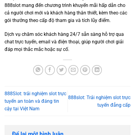
888slot mang đến chương trình khuyến mãi hấp dẫn cho
cả người chơi mới và khách hàng thân thiết, kèm theo các
gói thưởng theo cấp độ tham gia và tích lũy điểm.
Dịch vụ chăm sóc khách hàng 24/7 sẵn sàng hỗ trợ qua
chat trực tuyến, email và điện thoại, giúp người chơi giải
đáp mọi thắc mắc hoặc sự cố.
888Slot: trải nghiệm slot trực
888slot: Trải nghiệm slot trực
tuyến an toàn và đáng tin
tuyến đẳng cấp
cậy tại Việt Nam
Để lại một bình luận