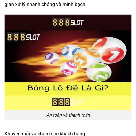
gian xử lý nhanh chóng và minh bạch.
An toàn và thanh toán
Khuyến mãi và chăm sóc khách hàng