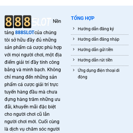
TỔNG HỢP
Nền
Hướng dẫn đăng ký
tảng
888SLOT
của chúng
Hướng dẫn đăng nhập
tôi sở hữu đầy đủ những
sản phẩm cá cược phù hợp
Hướng dẫn gửi tiền
với mọi người chơi, một địa
Hướng dẫn rút tiền
điểm giải trí đầy tính công
bằng và minh bạch. Không
Ứng dụng điện thoại di
chỉ mang đến những sản
động
phẩm cá cược giải trí trực
tuyến hàng đầu mà chưa
đựng hàng trăm những ưu
đãi, khuyến mãi đặc biệt
cho người chơi cũ lẫn
người chơi mới. Cuối cùng
là dịch vụ chăm sóc người