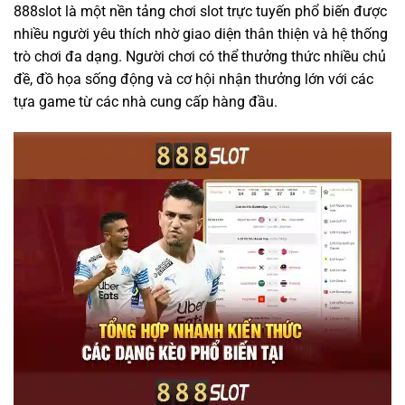
888slot là một nền tảng chơi slot trực tuyến phổ biến được
nhiều người yêu thích nhờ giao diện thân thiện và hệ thống
trò chơi đa dạng. Người chơi có thể thưởng thức nhiều chủ
đề, đồ họa sống động và cơ hội nhận thưởng lớn với các
tựa game từ các nhà cung cấp hàng đầu.