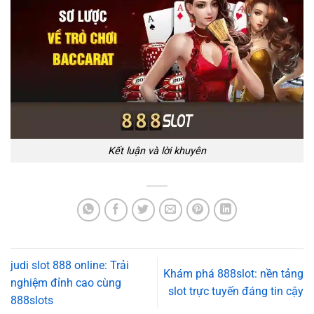
Kết luận và lời khuyên
judi slot 888 online: Trải
Khám phá 888slot: nền tảng
nghiệm đỉnh cao cùng
slot trực tuyến đáng tin cậy
888slots