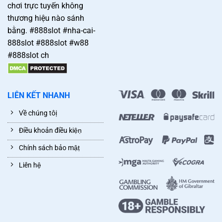
chơi trực tuyến không
thương hiệu nào sánh
bằng. #888slot #nha-cai-
888slot #888slot #w88
#888slot ch
LIÊN KẾT NHANH
Về chúng tôị
Điều khoản điều kiệṇ
Chính sách bảo mậṭ
Liên hệ̣