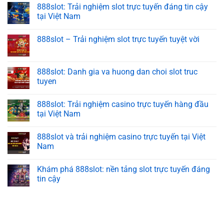
888slot: Trải nghiệm slot trực tuyến đáng tin cậy
tại Việt Nam
888slot – Trải nghiệm slot trực tuyến tuyệt vời
888slot: Danh gia va huong dan choi slot truc
tuyen
888slot: Trải nghiệm casino trực tuyến hàng đầu
tại Việt Nam
888slot và trải nghiệm casino trực tuyến tại Việt
Nam
Khám phá 888slot: nền tảng slot trực tuyến đáng
tin cậy