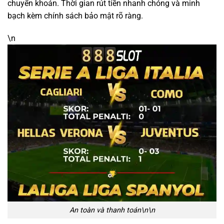
chuyển khoản. Thời gian rút tiền nhanh chóng và minh
bạch kèm chính sách bảo mật rõ ràng.
\n
An toàn và thanh toán\n\n