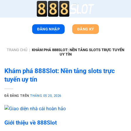
Chuyển
đến
nội
dung
ĐĂNG NHẬP
ĐĂNG KÝ
TRANG CHỦ
|
KHÁM PHÁ 888SLOT: NỀN TẢNG SLOTS TRỰC TUYẾN
UY TÍN
Khám phá 888Slot: Nền tảng slots trực
tuyến uy tín
ĐÃ ĐĂNG TRÊN
THÁNG 05 20, 2026
Giới thiệu về 888Slot