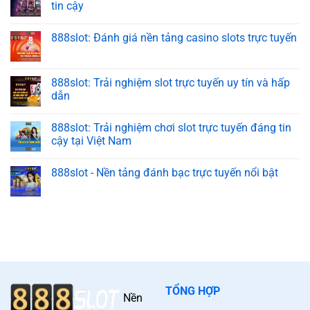
tin cậy
888slot: Đánh giá nền tảng casino slots trực tuyến
888slot: Trải nghiệm slot trực tuyến uy tín và hấp
dẫn
888slot: Trải nghiệm chơi slot trực tuyến đáng tin
cậy tại Việt Nam
888slot - Nền tảng đánh bạc trực tuyến nổi bật
TỔNG HỢP
Nền