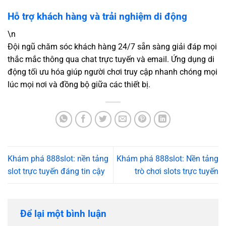
Hỗ trợ khách hàng và trải nghiệm di động
\n
Đội ngũ chăm sóc khách hàng 24/7 sẵn sàng giải đáp mọi
thắc mắc thông qua chat trực tuyến và email. Ứng dụng di
động tối ưu hóa giúp người chơi truy cập nhanh chóng mọi
lúc mọi nơi và đồng bộ giữa các thiết bị.
Khám phá 888slot: nền tảng
Khám phá 888slot: Nền tảng
slot trực tuyến đáng tin cậy
trò chơi slots trực tuyến
Để lại một bình luận