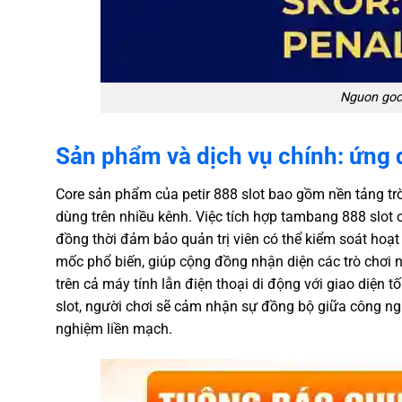
Nguon goc 
Sản phẩm và dịch vụ chính: ứng d
Core sản phẩm của petir 888 slot bao gồm nền tảng trò
dùng trên nhiều kênh. Việc tích hợp tambang 888 slot
đồng thời đảm bảo quản trị viên có thể kiểm soát ho
mốc phổ biến, giúp cộng đồng nhận diện các trò chơi nổ
trên cả máy tính lẫn điện thoại di động với giao diện tối
slot, người chơi sẽ cảm nhận sự đồng bộ giữa công nghệ
nghiệm liền mạch.