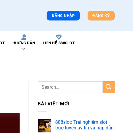
ĐĂNG NHẬP
ĐĂNG KÝ
LOT
HƯỚNG DẪN
LIÊN HỆ 888SLOT
BÀI VIẾT MỚI
888slot: Trải nghiệm slot
trực tuyến uy tín và hấp dẫn