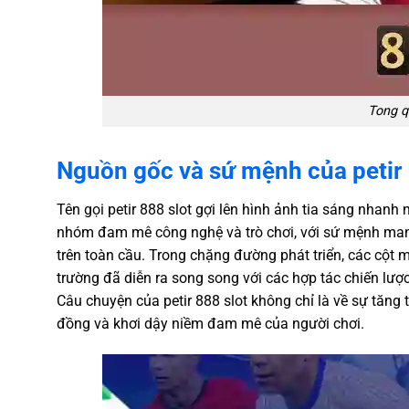
Tong qu
Nguồn gốc và sứ mệnh của petir 
Tên gọi petir 888 slot gợi lên hình ảnh tia sáng nhan
nhóm đam mê công nghệ và trò chơi, với sứ mệnh mang
trên toàn cầu. Trong chặng đường phát triển, các cột 
trường đã diễn ra song song với các hợp tác chiến lược
Câu chuyện của petir 888 slot không chỉ là về sự tăng
đồng và khơi dậy niềm đam mê của người chơi.