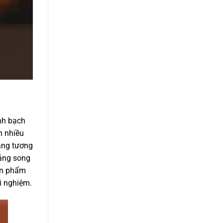
inh bạch
n nhiều
dàng tương
tảng song
sản phẩm
i nghiệm.