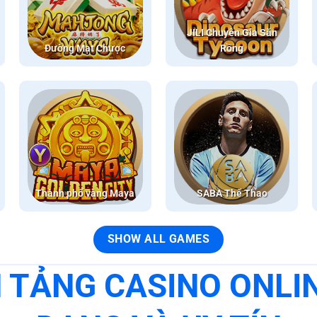
JILI Chuyên Gia Săn
Đường Mạt Chược
Rồng
Thành phố vàng Maya
SABA Thể Thao
SHOW ALL GAMES
 TẢNG CASINO ONLI