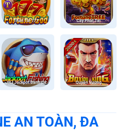
Thần Tài 777
Cây Phát Tài
JILI Jackpot Đánh Cá
Quyền Vương
NE AN TOÀN, ĐA