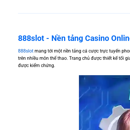
888slot - Nền tảng Casino Onlin
888slot
mang tới một nền tảng cá cược trực tuyến phong
trên nhiều môn thể thao. Trang chủ được thiết kế tối
được kiểm chứng.