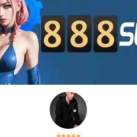
gioi-thieu-anh