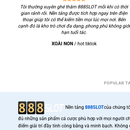
Tôi thường xuyên ghé thăm 888SLOT mỗi khi có thời
Danh mục nội dung (TOC)
gian rảnh rỗi. Nền tảng được tích hợp ngay trên điện
thoại giúp tôi có thể kiếm tiền mọi lúc mọi nơi. Bên
Giới thiệu
cạnh đó là kho trò chơi đa dạng, phong phú không giớ
hạn tuổi tác.
Danh mục trò chơi và trải nghiệm người dùng
XOÀI NON
/
hot tiktok
Thanh toán, bảo mật và quản lý rủi ro
Hướng dẫn nhanh để bắt đầu
Chơi có trách nhiệm và cam kết
Câu hỏi thường gặp (FAQ)
POPULAR T
Giới thiệu về 888slot và lợi ích c
888slot được cấp phép và quản lý bởi các cơ quan có
Nền tảng
888SLOT
của chúng tô
đảm bảo mỗi vòng quay là ngẫu nhiên và công bằng. Ngư
đủ những sản phẩm cá cược phù hợp với mọi người ch
Chương trình khuyến mãi và phần thưởng tại 888slot đư
điểm giải trí đầy tính công bằng và minh bạch. Không