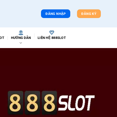
ĐĂNG NHẬP
ĐĂNG KÝ
LOT
HƯỚNG DẪN
LIÊN HỆ 888SLOT