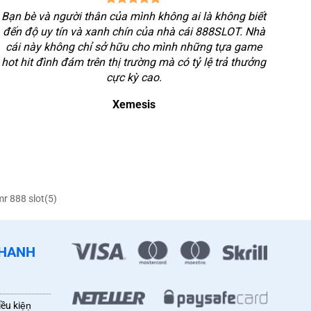
Bạn bè và người thân của mình không ai là không biết
đến độ uy tín và xanh chín của nhà cái 888SLOT. Nhà
cái này không chỉ sở hữu cho mình những tựa game
hot hit đình đám trên thị trường mà có tỷ lệ trả thưởng
cực kỳ cao.
Xemesis
mr 888 slot(5)
ống RNG (phương pháp tạo số ngẫu nhiên) tiên tiến
NHANH
h và đồng bộ mượt mà trên mọi thiết bị.
ới đến cao thủ. Nền tảng hỗ trợ nhiều ngôn ngữ và
̀u kiệṇ