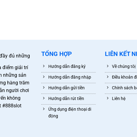
TỔNG HỢP
LIÊN KẾT 
 đầy đủ những
Hướng dẫn đăng ký
Về chúng tôị
điểm giải trí
ến những sản
Hướng dẫn đăng nhập
Điều khoản điê
ựng hàng trăm
Hướng dẫn gửi tiền
Chính sách ba
lẫn người chơi
uyến không
Hướng dẫn rút tiền
Liên hệ̣
t #888slot
Ứng dụng điện thoại di
động