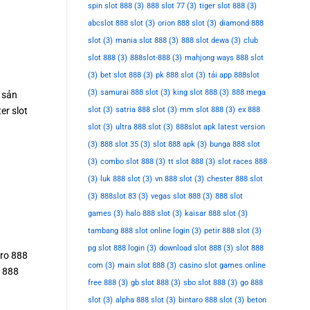
spin slot 888 (3)
888 slot 77 (3)
tiger slot 888 (3)
abcslot 888 slot (3)
orion 888 slot (3)
diamond 888
slot (3)
mania slot 888 (3)
888 slot dewa (3)
club
slot 888 (3)
888slot-888 (3)
mahjong ways 888 slot
(3)
bet slot 888 (3)
pk 888 slot (3)
tải app 888slot
(3)
samurai 888 slot (3)
king slot 888 (3)
888 mega
 sản
er slot
slot (3)
satria 888 slot (3)
mm slot 888 (3)
ex 888
slot (3)
ultra 888 slot (3)
888slot apk latest version
(3)
888 slot 35 (3)
slot 888 apk (3)
bunga 888 slot
(3)
combo slot 888 (3)
tt slot 888 (3)
slot races 888
(3)
luk 888 slot (3)
vn 888 slot (3)
chester 888 slot
(3)
888slot 83 (3)
vegas slot 888 (3)
888 slot
games (3)
halo 888 slot (3)
kaisar 888 slot (3)
tambang 888 slot online login (3)
petir 888 slot (3)
pg slot 888 login (3)
download slot 888 (3)
slot 888
aro 888
com (3)
main slot 888 (3)
casino slot games online
n 888
free 888 (3)
gb slot 888 (3)
sbo slot 888 (3)
go 888
slot (3)
alpha 888 slot (3)
bintaro 888 slot (3)
beton