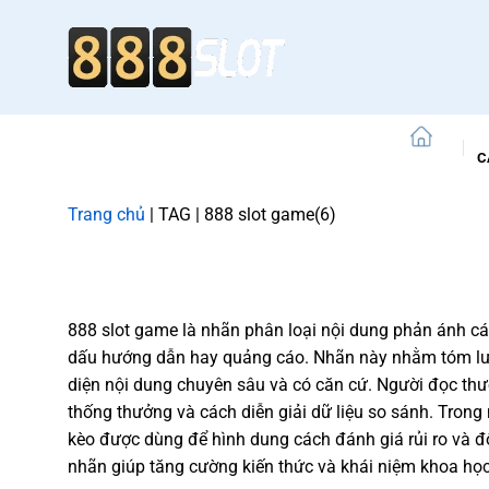
Chuyển
đến
nội
dung
C
Trang chủ
|
TAG
|
888 slot game(6)
888 slot game là nhãn phân loại nội dung phản ánh các 
dấu hướng dẫn hay quảng cáo. Nhãn này nhằm tóm lược 
diện nội dung chuyên sâu và có căn cứ. Người đọc thư
thống thưởng và cách diễn giải dữ liệu so sánh. Trong n
kèo được dùng để hình dung cách đánh giá rủi ro và độ 
nhãn giúp tăng cường kiến thức và khái niệm khoa học