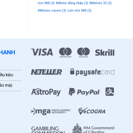
slot 888 (3)
888slot đăng nhập (3)
888slots 33 (3)
888slots casino (3)
coin slot 888 (3)
NHANH
̀u kiệṇ
̉o mậṭ