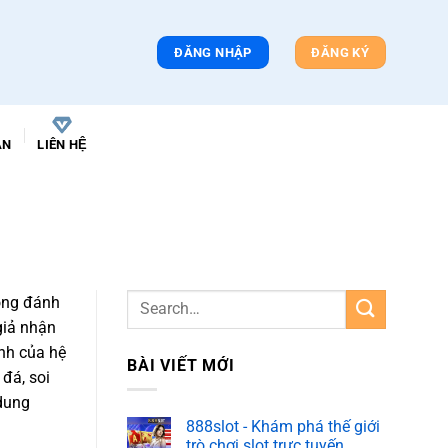
ĐĂNG NHẬP
ĐĂNG KÝ
̃N
LIÊN HỆ
hông đánh
giả nhận
anh của hệ
BÀI VIẾT MỚI
 đá, soi
 dung
888slot - Khám phá thế giới
trò chơi slot trực tuyến