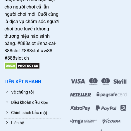
cho người chơi cũ lẫn
người chơi mới. Cuối cùng
là dịch vụ chăm sóc người
chơi trực tuyến không
thương hiệu nào sánh
bằng. #888slot #nha-cai-
888slot #888slot #w88
#888slot ch
LIÊN KẾT NHANH
Về chúng tôị
Điều khoản điều kiệṇ
Chính sách bảo mậṭ
Liên hệ̣