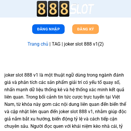
Chuyển
đến
nội
dung
ĐĂNG NHẬP
ĐĂNG KÝ
Trang chủ
|
TAG
|
joker slot 888 v1(2)
joker slot 888 v1 là một thuật ngữ dùng trong ngành đánh
giá và phân tích các sản phẩm giải trí có yếu tố quay số,
nhấn mạnh dữ liệu thống kê và hệ thống xác minh kết quả
liên quan. Trong bối cảnh tin tức cược trực tuyến tại Việt
Nam, từ khóa này gom các nội dung liên quan đến biến thể
và cập nhật liên quan đến joker slot 888 v1, nhằm giúp độc
giả nắm bắt xu hướng, biến động tỷ lệ và cách tiếp cận
chuyên sâu. Người đọc quen với khái niệm kèo nhà cái, tỷ