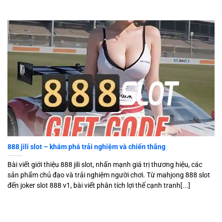
888 jili slot – khám phá trải nghiệm và chiến thắng
Bài viết giới thiệu 888 jili slot, nhấn mạnh giá trị thương hiệu, các
sản phẩm chủ đạo và trải nghiệm người chơi. Từ mahjong 888 slot
đến joker slot 888 v1, bài viết phân tích lợi thế cạnh tranh[...]