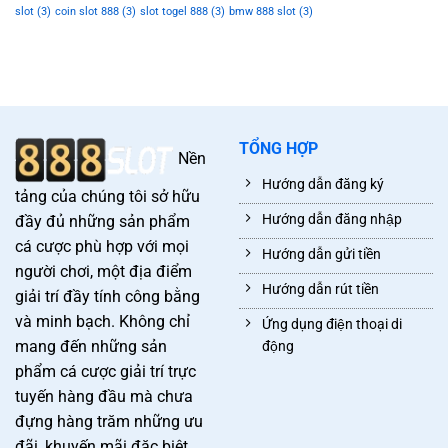
slot (3)
coin slot 888 (3)
slot togel 888 (3)
bmw 888 slot (3)
TỔNG HỢP
Nền
Hướng dẫn đăng ký
tảng
của chúng tôi sở hữu
Hướng dẫn đăng nhập
đầy đủ những sản phẩm
cá cược phù hợp với mọi
Hướng dẫn gửi tiền
người chơi, một địa điểm
Hướng dẫn rút tiền
giải trí đầy tính công bằng
và minh bạch. Không chỉ
Ứng dụng điện thoại di
mang đến những sản
động
phẩm cá cược giải trí trực
tuyến hàng đầu mà chưa
đựng hàng trăm những ưu
đãi, khuyến mãi đặc biệt