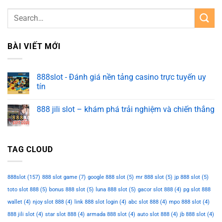
BÀI VIẾT MỚI
888slot - Đánh giá nền tảng casino trực tuyến uy
tín
888 jili slot – khám phá trải nghiệm và chiến thắng
TAG CLOUD
888slot (157)
888 slot game (7)
google 888 slot (5)
mr 888 slot (5)
jp 888 slot (5)
toto slot 888 (5)
bonus 888 slot (5)
luna 888 slot (5)
gacor slot 888 (4)
pg slot 888
wallet (4)
njoy slot 888 (4)
link 888 slot login (4)
abc slot 888 (4)
mpo 888 slot (4)
888 jili slot (4)
star slot 888 (4)
armada 888 slot (4)
auto slot 888 (4)
jb 888 slot (4)