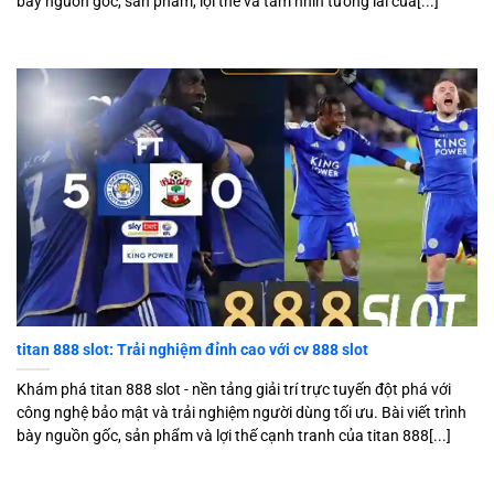
bày nguồn gốc, sản phẩm, lợi thế và tầm nhìn tương lai của[...]
titan 888 slot: Trải nghiệm đỉnh cao với cv 888 slot
Khám phá titan 888 slot - nền tảng giải trí trực tuyến đột phá với
công nghệ bảo mật và trải nghiệm người dùng tối ưu. Bài viết trình
bày nguồn gốc, sản phẩm và lợi thế cạnh tranh của titan 888[...]