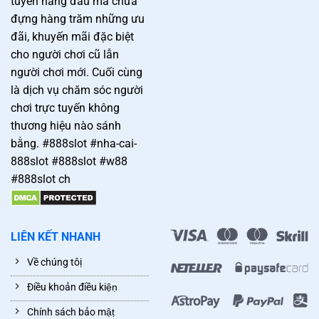
tuyến hàng đầu mà chưa
đựng hàng trăm những ưu
đãi, khuyến mãi đặc biệt
cho người chơi cũ lẫn
người chơi mới. Cuối cùng
là dịch vụ chăm sóc người
chơi trực tuyến không
thương hiệu nào sánh
bằng. #888slot #nha-cai-
888slot #888slot #w88
#888slot ch
LIÊN KẾT NHANH
Về chúng tôị
Điều khoản điều kiệṇ
Chính sách bảo mậṭ