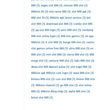
888 (3)
vegas slot 888 (3)
chester 888 slot (3)
888slot 83 (3)
slot races 888 (3)
slot 888 apk (3)
888 slot 35 (3)
888slot apk latest version (3)
bet
slot 888 (3)
download slot 888 (3)
combo slot 888
(3)
pg slot 888 login (3)
petir 888 slot (3)
tambang
888 slot online login (3)
888 slot games (3)
tải app
888slot (3)
tt slot 888 (3)
bunga 888 slot (3)
casino
slot games online free 888 (3)
ultra 888 slot (3)
ex
888 slot (3)
mm slot 888 (3)
satria 888 slot (3)
888
mega slot (3)
samurai 888 slot (3)
halo 888 slot (3)
dewa slot 888 deposit pulsa (3)
slot togel 888 (3)
888slot apk 888slot com login (3)
www 888 slot (3)
bintaro 888 slot (3)
coin slot 888 (3)
khmer 888 slot
(3)
888slot channel (3)
go 888 slot (3)
slot online
888 (3)
888slot đăng nhập (3)
alpha 888 slot (3)
beton slot 888 (3)