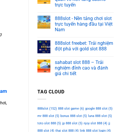
trực tuyến
888slot - Nền tảng chơi slot
n
trực tuyến hàng đầu tại Việt
Nam
ợ
888slot freebet: Trải nghiệm
đột phá với gold slot 888
sahabat slot 888 – Trải
nghiệm đỉnh cao và đánh
giá chi tiết
 Nam
TAG CLOUD
hơi,
888slot (152)
888 slot game (6)
google 888 slot (5)
mr 888 slot (5)
bonus 888 slot (5)
luna 888 slot (5)
toto slot 888 (5)
jp 888 slot (5)
njoy slot 888 (4)
jj
888 slot (4)
thai slot 888 (4)
link 888 slot login (4)