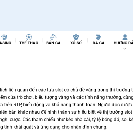
ASINO
THỂ THAO
BẮN CÁ
XỔ SỐ
ĐÁ GÀ
HƯỚNG DÂ
ích liên quan đến các tựa slot có chủ đề vàng trong thị trường t
iểm của trò chơi, biểu tượng vàng và các tính năng thưởng, cùng
a trên RTP, biến động và khả năng thanh toán. Người đọc được 
iên bản khác nhau để hình thành sự hiểu biết về thị trường slot
hị cược. Các tham chiếu như kèo nhà cái, tỷ lệ bóng đá, soi 
g tính khái quát và ứng dụng cho nhận định chung.