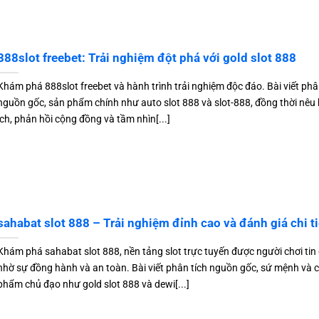
888slot freebet: Trải nghiệm đột phá với gold slot 888
Khám phá 888slot freebet và hành trình trải nghiệm độc đáo. Bài viết phâ
nguồn gốc, sản phẩm chính như auto slot 888 và slot-888, đồng thời nêu b
ích, phản hồi cộng đồng và tầm nhìn[...]
sahabat slot 888 – Trải nghiệm đỉnh cao và đánh giá chi ti
Khám phá sahabat slot 888, nền tảng slot trực tuyến được người chơi tin
nhờ sự đồng hành và an toàn. Bài viết phân tích nguồn gốc, sứ mệnh và 
phẩm chủ đạo như gold slot 888 và dewi[...]