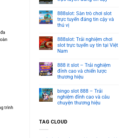
888slot: Sàn trò chơi slot
trực tuyến đáng tin cậy và
thú vị
 đa
888slot: Trải nghiệm chơi
toàn
slot trực tuyến uy tín tại Việt
Nam
888 it slot – Trải nghiệm
đỉnh cao và chiến lược
thương hiệu
bingo slot 888 – Trải
nghiệm đỉnh cao và câu
chuyện thương hiệu
g trình
TAG CLOUD