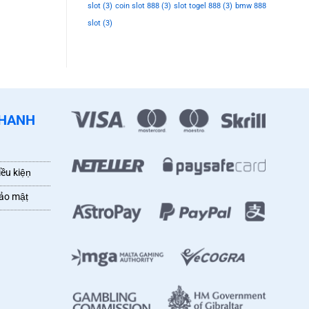
slot (3)
coin slot 888 (3)
slot togel 888 (3)
bmw 888
slot (3)
NHANH
̀u kiệṇ
̉o mậṭ