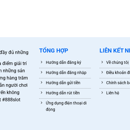
TỔNG HỢP
LIÊN KẾT 
 đầy đủ những
Hướng dẫn đăng ký
Về chúng tôị
điểm giải trí
ến những sản
Hướng dẫn đăng nhập
Điều khoản điê
ựng hàng trăm
Hướng dẫn gửi tiền
Chính sách ba
lẫn người chơi
uyến không
Hướng dẫn rút tiền
Liên hệ̣
t #888slot
Ứng dụng điện thoại di
động