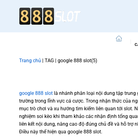
Chuyển
đến
nội
dung
C
Trang chủ
|
TAG
|
google 888 slot(5)
google 888 slot
là nhánh phân loại nội dung tập trung g
trường trong lĩnh vực cá cược. Trong nhận thức của ngư
mục trò chơi và xu hướng tìm kiếm liên quan tới slot. 
nghiệm soi kèo khi tham khảo các nhận định tổng quan 
liên kết nội dung, nâng cao độ đúng chủ đề và hỗ trợ n
Điều này thể hiện qua google 888 slot.