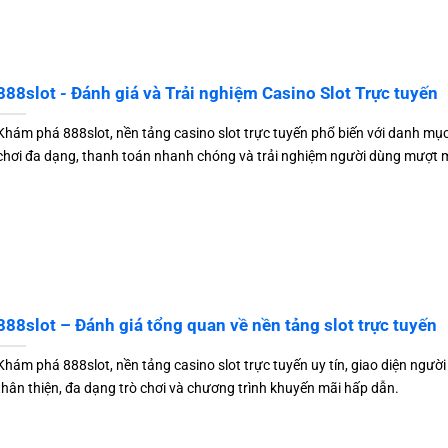
888slot - Đánh giá và Trải nghiệm Casino Slot Trực tuyến
Khám phá 888slot, nền tảng casino slot trực tuyến phổ biến với danh mục
chơi đa dạng, thanh toán nhanh chóng và trải nghiệm người dùng mượt 
888slot – Đánh giá tổng quan về nền tảng slot trực tuyến
Khám phá 888slot, nền tảng casino slot trực tuyến uy tín, giao diện ngườ
thân thiện, đa dạng trò chơi và chương trình khuyến mãi hấp dẫn.