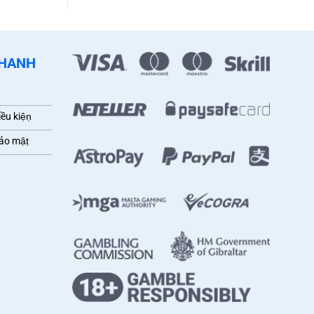
NHANH
̀u kiệṇ
̉o mậṭ