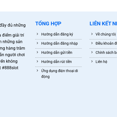
TỔNG HỢP
LIÊN KẾT 
 đầy đủ những
Hướng dẫn đăng ký
Về chúng tôị
điểm giải trí
ến những sản
Hướng dẫn đăng nhập
Điều khoản điê
ựng hàng trăm
Hướng dẫn gửi tiền
Chính sách ba
lẫn người chơi
uyến không
Hướng dẫn rút tiền
Liên hệ̣
t #888slot
Ứng dụng điện thoại di
động