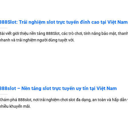
888Slot: Trải nghiệm slot trực tuyến đỉnh cao tại Việt Nam
Bài viết giới thiệu nền tảng 888Slot, các trò chơi, tính năng bảo mật, than
nhanh và trải nghiệm người dùng tuyệt vời.
888slot – Nền tảng slot trực tuyến uy tín tại Việt Nam
Khám phá 888slot, nơi trải nghiệm chơi slot đa dạng, an toàn và hấp dẫn 
nhiều khuyến mãi.