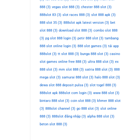
888 (3)
vegas slot 888 (3)
chester 888 slot (3)
888slot 83 (3)
slot races 888 (3)
slot 888 apk (3)
888 slot 35 (3)
888slot apk latest version (3)
bet
slot 888 (3)
download slot 888 (3)
combo slot 888
(3)
pg slot 888 login (3)
petir 888 slot (3)
tambang
888 slot online login (3)
888 slot games (3)
tải app
888slot (3)
tt slot 888 (3)
bunga 888 slot (3)
casino
slot games online free 888 (3)
ultra 888 slot (3)
ex
888 slot (3)
mm slot 888 (3)
satria 888 slot (3)
888
mega slot (3)
samurai 888 slot (3)
halo 888 slot (3)
dewa slot 888 deposit pulsa (3)
slot togel 888 (3)
888slot apk 888slot com login (3)
www 888 slot (3)
bintaro 888 slot (3)
coin slot 888 (3)
khmer 888 slot
(3)
888slot channel (3)
go 888 slot (3)
slot online
888 (3)
888slot đăng nhập (3)
alpha 888 slot (3)
beton slot 888 (3)