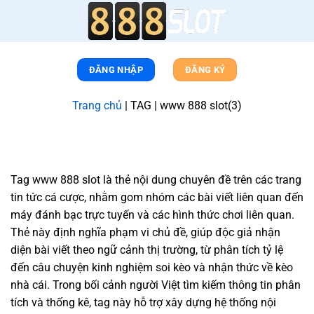
Chuyển
đến
nội
dung
ĐĂNG NHẬP
ĐĂNG KÝ
Trang chủ
|
TAG
|
www 888 slot(3)
Tag www 888 slot là thẻ nội dung chuyên đề trên các trang
tin tức cá cược, nhằm gom nhóm các bài viết liên quan đến
máy đánh bạc trực tuyến và các hình thức chơi liên quan.
Thẻ này định nghĩa phạm vi chủ đề, giúp độc giả nhận
diện bài viết theo ngữ cảnh thị trường, từ phân tích tỷ lệ
đến câu chuyện kinh nghiệm soi kèo và nhận thức về kèo
nhà cái. Trong bối cảnh người Việt tìm kiếm thông tin phân
tích và thống kê, tag này hỗ trợ xây dựng hệ thống nội