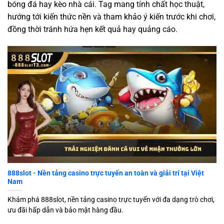
bóng đá hay kèo nhà cái. Tag mang tính chất học thuật,
hướng tới kiến thức nền và tham khảo ý kiến trước khi chơi,
đồng thời tránh hứa hẹn kết quả hay quảng cáo.
888slot - Nền tảng casino trực tuyến an toàn và giải trí tại Việt
Nam
Khám phá 888slot, nền tảng casino trực tuyến với đa dạng trò chơi,
ưu đãi hấp dẫn và bảo mật hàng đầu.