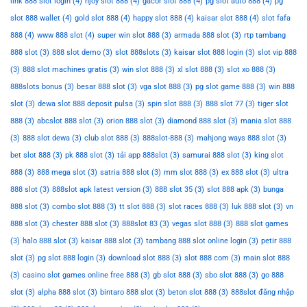
link 888 slot login (4)
njoy slot 888 (4)
gacor slot 888 (4)
pg slot auto 888 (4)
pg
slot 888 wallet (4)
gold slot 888 (4)
happy slot 888 (4)
kaisar slot 888 (4)
slot fafa
888 (4)
www 888 slot (4)
super win slot 888 (3)
armada 888 slot (3)
rtp tambang
888 slot (3)
888 slot demo (3)
slot 888slots (3)
kaisar slot 888 login (3)
slot vip 888
(3)
888 slot machines gratis (3)
win slot 888 (3)
xl slot 888 (3)
slot xo 888 (3)
888slots bonus (3)
besar 888 slot (3)
vga slot 888 (3)
pg slot game 888 (3)
win 888
slot (3)
dewa slot 888 deposit pulsa (3)
spin slot 888 (3)
888 slot 77 (3)
tiger slot
888 (3)
abcslot 888 slot (3)
orion 888 slot (3)
diamond 888 slot (3)
mania slot 888
(3)
888 slot dewa (3)
club slot 888 (3)
888slot-888 (3)
mahjong ways 888 slot (3)
bet slot 888 (3)
pk 888 slot (3)
tải app 888slot (3)
samurai 888 slot (3)
king slot
888 (3)
888 mega slot (3)
satria 888 slot (3)
mm slot 888 (3)
ex 888 slot (3)
ultra
888 slot (3)
888slot apk latest version (3)
888 slot 35 (3)
slot 888 apk (3)
bunga
888 slot (3)
combo slot 888 (3)
tt slot 888 (3)
slot races 888 (3)
luk 888 slot (3)
vn
888 slot (3)
chester 888 slot (3)
888slot 83 (3)
vegas slot 888 (3)
888 slot games
(3)
halo 888 slot (3)
kaisar 888 slot (3)
tambang 888 slot online login (3)
petir 888
slot (3)
pg slot 888 login (3)
download slot 888 (3)
slot 888 com (3)
main slot 888
(3)
casino slot games online free 888 (3)
gb slot 888 (3)
sbo slot 888 (3)
go 888
slot (3)
alpha 888 slot (3)
bintaro 888 slot (3)
beton slot 888 (3)
888slot đăng nhập