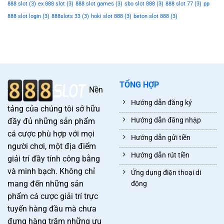
888 slot (3)
ex 888 slot (3)
888 slot games (3)
sbo slot 888 (3)
888 slot 77 (3)
pp
888 slot login (3)
888slots 33 (3)
hoki slot 888 (3)
beton slot 888 (3)
TỔNG HỢP
Nền
Hướng dẫn đăng ký
tảng
của chúng tôi sở hữu
Hướng dẫn đăng nhập
đầy đủ những sản phẩm
cá cược phù hợp với mọi
Hướng dẫn gửi tiền
người chơi, một địa điểm
Hướng dẫn rút tiền
giải trí đầy tính công bằng
và minh bạch. Không chỉ
Ứng dụng điện thoại di
mang đến những sản
động
phẩm cá cược giải trí trực
tuyến hàng đầu mà chưa
đựng hàng trăm những ưu