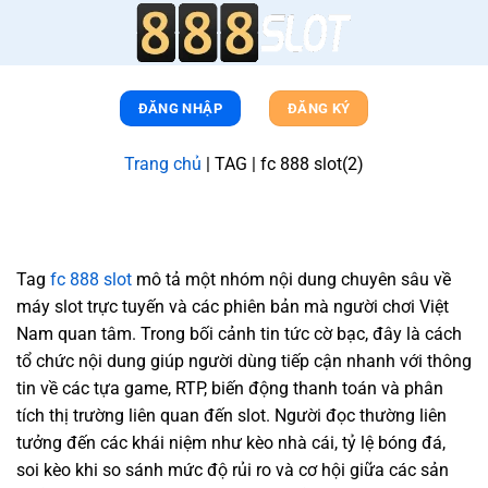
Chuyển
đến
nội
dung
ĐĂNG NHẬP
ĐĂNG KÝ
Trang chủ
|
TAG
|
fc 888 slot(2)
Tag
fc 888 slot
mô tả một nhóm nội dung chuyên sâu về
máy slot trực tuyến và các phiên bản mà người chơi Việt
Nam quan tâm. Trong bối cảnh tin tức cờ bạc, đây là cách
tổ chức nội dung giúp người dùng tiếp cận nhanh với thông
tin về các tựa game, RTP, biến động thanh toán và phân
tích thị trường liên quan đến slot. Người đọc thường liên
tưởng đến các khái niệm như kèo nhà cái, tỷ lệ bóng đá,
soi kèo khi so sánh mức độ rủi ro và cơ hội giữa các sản