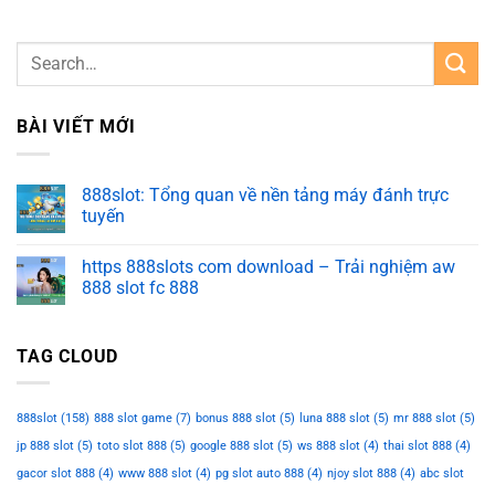
BÀI VIẾT MỚI
888slot: Tổng quan về nền tảng máy đánh trực
tuyến
https 888slots com download – Trải nghiệm aw
888 slot fc 888
TAG CLOUD
888slot (158)
888 slot game (7)
bonus 888 slot (5)
luna 888 slot (5)
mr 888 slot (5)
jp 888 slot (5)
toto slot 888 (5)
google 888 slot (5)
ws 888 slot (4)
thai slot 888 (4)
gacor slot 888 (4)
www 888 slot (4)
pg slot auto 888 (4)
njoy slot 888 (4)
abc slot