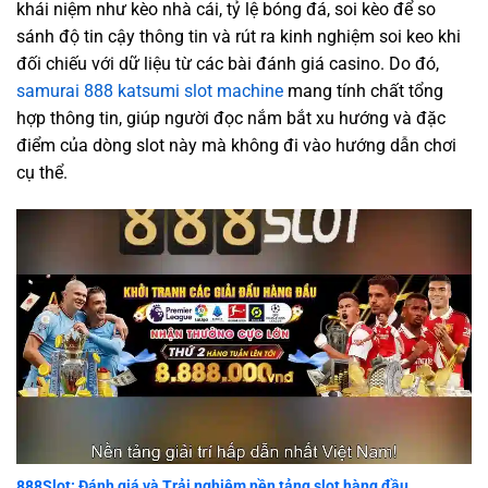
khái niệm như kèo nhà cái, tỷ lệ bóng đá, soi kèo để so
sánh độ tin cậy thông tin và rút ra kinh nghiệm soi keo khi
đối chiếu với dữ liệu từ các bài đánh giá casino. Do đó,
samurai 888 katsumi slot machine
mang tính chất tổng
hợp thông tin, giúp người đọc nắm bắt xu hướng và đặc
điểm của dòng slot này mà không đi vào hướng dẫn chơi
cụ thể.
888Slot: Đánh giá và Trải nghiệm nền tảng slot hàng đầu