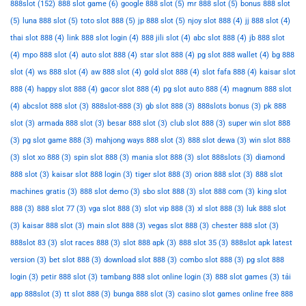
888slot (152)
888 slot game (6)
google 888 slot (5)
mr 888 slot (5)
bonus 888 slot
(5)
luna 888 slot (5)
toto slot 888 (5)
jp 888 slot (5)
njoy slot 888 (4)
jj 888 slot (4)
thai slot 888 (4)
link 888 slot login (4)
888 jili slot (4)
abc slot 888 (4)
jb 888 slot
(4)
mpo 888 slot (4)
auto slot 888 (4)
star slot 888 (4)
pg slot 888 wallet (4)
bg 888
slot (4)
ws 888 slot (4)
aw 888 slot (4)
gold slot 888 (4)
slot fafa 888 (4)
kaisar slot
888 (4)
happy slot 888 (4)
gacor slot 888 (4)
pg slot auto 888 (4)
magnum 888 slot
(4)
abcslot 888 slot (3)
888slot-888 (3)
gb slot 888 (3)
888slots bonus (3)
pk 888
slot (3)
armada 888 slot (3)
besar 888 slot (3)
club slot 888 (3)
super win slot 888
(3)
pg slot game 888 (3)
mahjong ways 888 slot (3)
888 slot dewa (3)
win slot 888
(3)
slot xo 888 (3)
spin slot 888 (3)
mania slot 888 (3)
slot 888slots (3)
diamond
888 slot (3)
kaisar slot 888 login (3)
tiger slot 888 (3)
orion 888 slot (3)
888 slot
machines gratis (3)
888 slot demo (3)
sbo slot 888 (3)
slot 888 com (3)
king slot
888 (3)
888 slot 77 (3)
vga slot 888 (3)
slot vip 888 (3)
xl slot 888 (3)
luk 888 slot
(3)
kaisar 888 slot (3)
main slot 888 (3)
vegas slot 888 (3)
chester 888 slot (3)
888slot 83 (3)
slot races 888 (3)
slot 888 apk (3)
888 slot 35 (3)
888slot apk latest
version (3)
bet slot 888 (3)
download slot 888 (3)
combo slot 888 (3)
pg slot 888
login (3)
petir 888 slot (3)
tambang 888 slot online login (3)
888 slot games (3)
tải
app 888slot (3)
tt slot 888 (3)
bunga 888 slot (3)
casino slot games online free 888