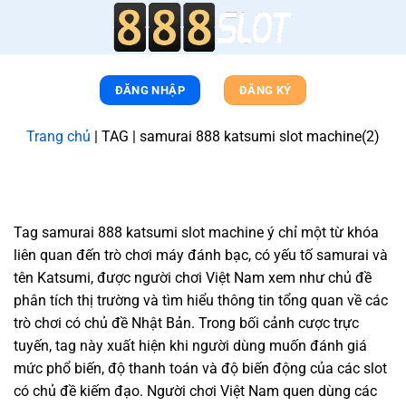
Chuyển
đến
nội
dung
ĐĂNG NHẬP
ĐĂNG KÝ
Trang chủ
|
TAG
|
samurai 888 katsumi slot machine(2)
Tag samurai 888 katsumi slot machine ý chỉ một từ khóa
liên quan đến trò chơi máy đánh bạc, có yếu tố samurai và
tên Katsumi, được người chơi Việt Nam xem như chủ đề
phân tích thị trường và tìm hiểu thông tin tổng quan về các
trò chơi có chủ đề Nhật Bản. Trong bối cảnh cược trực
tuyến, tag này xuất hiện khi người dùng muốn đánh giá
mức phổ biến, độ thanh toán và độ biến động của các slot
có chủ đề kiếm đạo. Người chơi Việt Nam quen dùng các