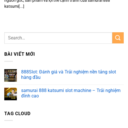
nguồn gốc, sản phẩm và lợi thế cạnh tranh của samurai 888
katsumi[...]
BÀI VIẾT MỚI
888Slot: Đánh giá và Trải nghiệm nền tảng slot
hàng đầu
samurai 888 katsumi slot machine – Trải nghiệm
đỉnh cao
TAG CLOUD