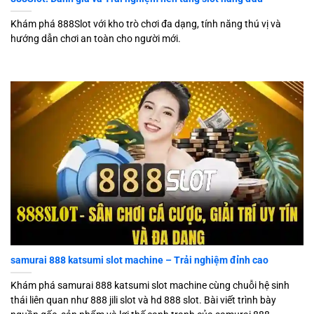
Khám phá 888Slot với kho trò chơi đa dạng, tính năng thú vị và
hướng dẫn chơi an toàn cho người mới.
samurai 888 katsumi slot machine – Trải nghiệm đỉnh cao
Khám phá samurai 888 katsumi slot machine cùng chuỗi hệ sinh
thái liên quan như 888 jili slot và hd 888 slot. Bài viết trình bày