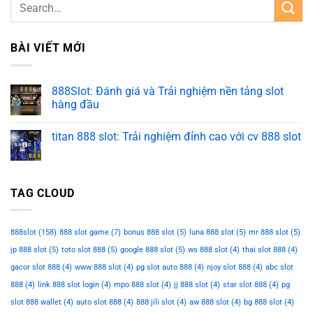
BÀI VIẾT MỚI
888Slot: Đánh giá và Trải nghiệm nền tảng slot
hàng đầu
titan 888 slot: Trải nghiệm đỉnh cao với cv 888 slot
TAG CLOUD
888slot (158)
888 slot game (7)
bonus 888 slot (5)
luna 888 slot (5)
mr 888 slot (5)
jp 888 slot (5)
toto slot 888 (5)
google 888 slot (5)
ws 888 slot (4)
thai slot 888 (4)
gacor slot 888 (4)
www 888 slot (4)
pg slot auto 888 (4)
njoy slot 888 (4)
abc slot
888 (4)
link 888 slot login (4)
mpo 888 slot (4)
jj 888 slot (4)
star slot 888 (4)
pg
slot 888 wallet (4)
auto slot 888 (4)
888 jili slot (4)
aw 888 slot (4)
bg 888 slot (4)