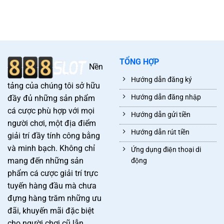
TỔNG HỢP
Nền
Hướng dẫn đăng ký
tảng
của chúng tôi sở hữu
Hướng dẫn đăng nhập
đầy đủ những sản phẩm
cá cược phù hợp với mọi
Hướng dẫn gửi tiền
người chơi, một địa điểm
Hướng dẫn rút tiền
giải trí đầy tính công bằng
và minh bạch. Không chỉ
Ứng dụng điện thoại di
mang đến những sản
động
phẩm cá cược giải trí trực
tuyến hàng đầu mà chưa
đựng hàng trăm những ưu
đãi, khuyến mãi đặc biệt
cho người chơi cũ lẫn