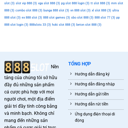
slot (3)
slot vip 888 (3)
vga slot 888 (3)
pg slot 888 login (3)
tt slot 888 (3)
mm slot
888 (3)
combo slot 888 (3)
bunga 888 slot (3)
vn 888 slot (3)
xl slot 888 (3)
ultra
888 slot (3)
ex 888 slot (3)
888 slot games (3)
sbo slot 888 (3)
888 slot 77 (3)
pp
888 slot login (3)
888slots 33 (3)
hoki slot 888 (3)
beton slot 888 (3)
TỔNG HỢP
Nền
Hướng dẫn đăng ký
tảng
của chúng tôi sở hữu
Hướng dẫn đăng nhập
đầy đủ những sản phẩm
cá cược phù hợp với mọi
Hướng dẫn gửi tiền
người chơi, một địa điểm
Hướng dẫn rút tiền
giải trí đầy tính công bằng
và minh bạch. Không chỉ
Ứng dụng điện thoại di
mang đến những sản
động
phẩm cá cược giải trí trực