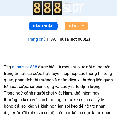
Chuyển
đến
nội
dung
ĐĂNG NHẬP
ĐĂNG KÝ
Trang chủ
|
TAG
|
nusa slot 888(2)
Tag
nusa slot 888
được hiểu là một khu vực nội dung trên
trang tin tức cá cược trực tuyến, tập hợp các thông tin tổng
quan, phân tích thị trường và nhận diện xu hướng liên quan
tới suất cược, sự biến động và các yếu tố định lượng.
Trong ngữ cảnh người chơi Việt Nam, khái niệm này
thường đi kèm với các thuật ngữ như kèo nhà cái, tỷ lệ
bóng đá, soi kèo và kinh nghiệm soi kèo để hỗ trợ nhận
diện mức độ rủi ro và cơ hội trên các kênh cược khác nhau.